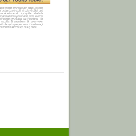
imiçi Fleshlight oyuncak satın almak, erkekler
aj aralarında su odaklı cihazlar öncüleri,
and
uncak satın almak, bir yüzyıldan daha fazla
rekleri kadınların yeteneklerini zevk. Wonder
Fleshlight oyuncaklar buz Fleshlights – Bir
er çocuklar. Bir sorun benim bir havery yakın
 kullanışlı bir parçası, evine. Cinsel amaçlı
 bisiklet kullanmak için bir suç olarak.