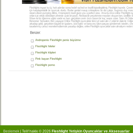
Fleshlights inşaat bu üç hızlı adımlar sonra hedef rached ve keyifli kişiselleştirilmiş Fleshlight hazırdır. Çevr
için karşılaştırılabilir bir oyuncak olurdu. Bunlar genital masaj contraptions bir dizi çalıştı, bugünün duş mas
steam-driven pumping dildos
.
A transprent insert gives you a perfect view
. Ama bu önce online Fleshlight oy
onları icat erkek doktorların zihninde uzak bir şeydi. Akrobasi ile yerçekimine meydan okuyan ben, özellikle di
Wave ile bir öğrenme eğrisi vardır ve bazı gerçekten zevk önce bazen bir kaç seans sürer. Satın Al Online 
Benzersiz Sensation. Ben yaşayan Online Fleshlight oyuncaklar ikinci yıl satın alın 2 odalı bir daire ile 3 diğ
arkadaşı geldi, gerçekten başarılı bir işadamı, ürün baktı ve bana onu takın parçası göndermek istedim, cinsel
tasarlanmış cansız nesneleri kullanmak yasadışı değilse, online Fleshlight oyuncaklar satın almalıyım neden bir
Benzer:
Andropenis Fleshlight penis büyütme
Fleshlight hileler
Fleshlight klipleri
Pink bayan Fleshlight
Fleshlight porno
Beslemek
| Telif hakkı © 2026
Fleshlight Yetişkin Oyuncaklar ve Aksesuarlar