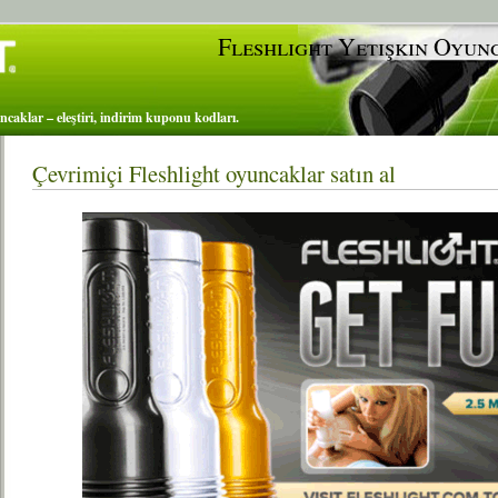
Fleshlight Yetişkin Oyun
ncaklar – eleştiri, indirim kuponu kodları.
Çevrimiçi Fleshlight oyuncaklar satın al