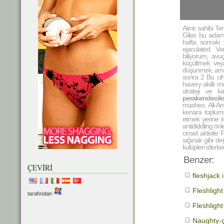
Alıntı sahibi 
Giles bu adam
hafta sonraki
ejaculated. Va
biliyorum, av
küçültmek veya
düşünmek, ama 
sonra 2 Bu cih
havery akıllı m
strateji ve k
perakendecile
mashes. All-Am
kenara toplum
etmek yerine in
antididdling ön
cinsel aktivit
sığınak gibi de
kulüpleri izlerk
Benzer:
ÇEVIRI
fleshjack 
Fleshlight
tarafından
Fleshligh
Naughty-