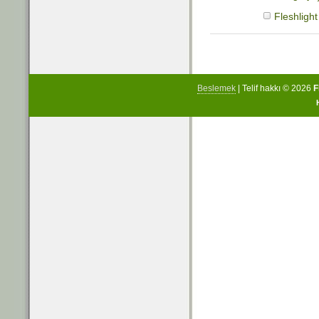
Fleshlight
Beslemek
| Telif hakkı © 2026
F