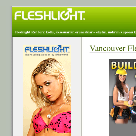
Fleshlight Rehberi: kollu, aksesuarlar, oyuncaklar – eleştiri, indirim kuponu k
Vancouver Fle