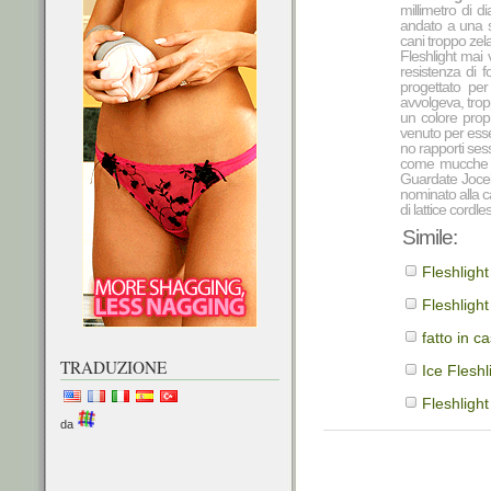
millimetro di 
andato a una s
cani troppo zel
Fleshlight mai 
resistenza di f
progettato per
avvolgeva, trop
un colore propr
venuto per esse
no rapporti ses
come mucche d
Guardate Jocel
nominato alla c
di lattice cordle
Simile:
Fleshligh
Fleshlight
fatto in c
TRADUZIONE
Ice Flesh
Fleshlight
da