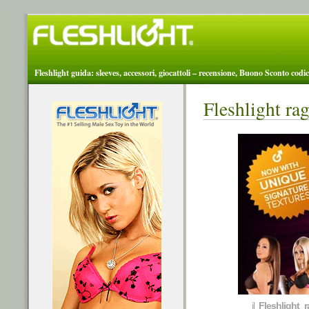
Fleshlight guida: sleeves, accessori, giocattoli – recensione, Buono Sconto codic
Fleshlight ra
il
Fleshlight 