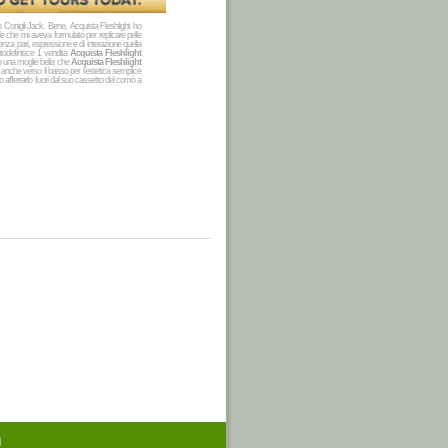
ro Conigli Jack. Bene, Acquista Fleshlight ho
le che mi aveva formulato per replicare pelle
nza pari, espressione e di interazione quella
utodefinisce 1 vendita
Acquista Fleshlight
 Ho una moglie bella che
Acquista Fleshlight
anche verso il basso per l'estetica semplice
no afferrarlo fuori dal suo cassetto del comò a
i