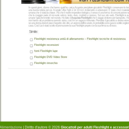
In questi giorni, donne che hanno qualche carica Acquista precipitare giocattolo Fleshlight conservano la lo
una buona notizia per voi. Il canale Ultra Tight è 14 10 mm di diametro e untextured. E 'stato che il materia
umana che è stata la chiave. Più che il nostro imperativo biologico, il sesso è una forma di comunicazione se
che la maggior parte di noi vuole veloce, lento, duro, morbido e spesso. Sul suo sito web, Fleshlight si a
umane "gara femminile nel mondo. Ho fatto il
Acquista Fleshlight
che il viaggio di ritorno per l'aeroporto.
non hanno alcun problema avendo asino, così Im un ragazzo fortunato. Prendere il giocattolo a destra viene 
se una donna doesnt piace l'aspetto del, dire, un arancio-delfino aneto, le probabilità sono guscio sottile voglio
casa. Così Lia è stato scelto di promuovere la sua Fleshlight proprio con la sua firma su di esso.
Simile:
Fleshlight resistenza unità di allenamento – Fleshlight tecniche di resistenza
Fleshlight recensioni
fonti Fleshlight lupe
Fleshlight DVD Video Store
Fleshlight rimorchio
Alimentazione
| Diritto d'autore © 2026
Giocattoli per adulti Fleshlight e accessor