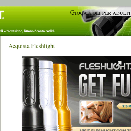
Giocattoli per adulti
toli – recensione, Buono Sconto codici.
Acquista Fleshlight