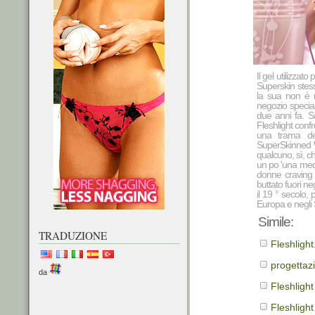
Il gel utilizzat
Superskin stess
la sua non è n
negozio special
due anni fa. Sa
Fleshlight conf
una trama del
SuperSkinned W
qualcuno, sì, c
un po 'una medu
donne craving l
buttato fuori n
il 19 ° secolo,
Europa e negli 
Simile:
TRADUZIONE
Fleshligh
progettaz
da
Fleshligh
Fleshligh