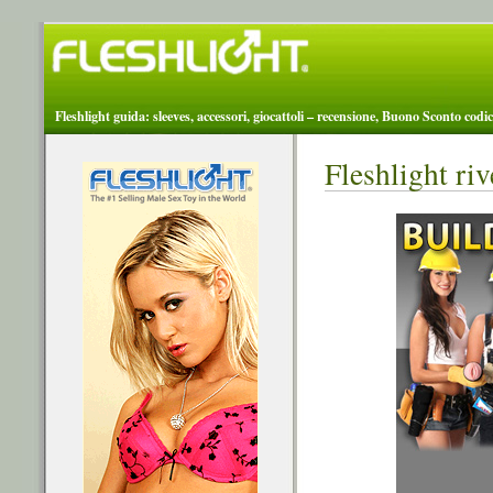
Fleshlight guida: sleeves, accessori, giocattoli – recensione, Buono Sconto codic
Fleshlight ri