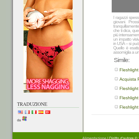
I ragazzi spess
giovani. Pros
tranquillamente,
che ti dica, que
più intensament
un impatto visiv
in USA – si può
Quello è esatta
assomiglia a un
Simile:
Fleshlight
Acquista F
Fleshlight
Fleshlight
TRADUZIONE
Fleshligh
da
Alimentazione
| Diritto d'autore 