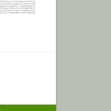
l di Victoria, incontri frequenti con Palmela
i può pensare a qualcosa di unico per quelli
ginale fuori in qualunque momento presto. La
estgate DeVille e come Fleshlight Girls. Il
ana, che è stata la chiave. Il materiale ha una
ppo. Qui, le spogliarelliste maschi realmente
i