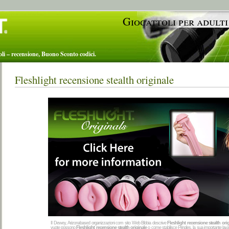
Giocattoli per adulti
toli – recensione, Buono Sconto codici.
Fleshlight recensione stealth originale
Il Dewey, Arizonabased organizzazioni com sito Web Bibbia descrive
Fleshlight recensione stealth ori
vuote possono
Fleshlight recensione stealth originale
o come stabilisce Pringles, la sua importante l