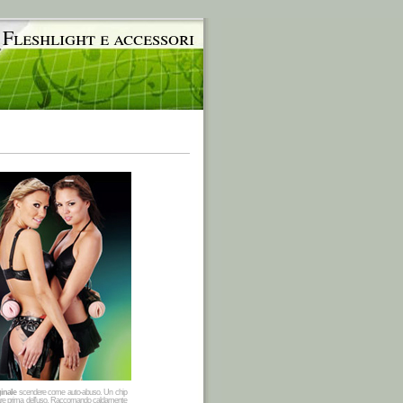
 Fleshlight e accessori
ginale
scendere come auto-abuso. Un chip
avare prima dell'uso. Raccomando caldamente