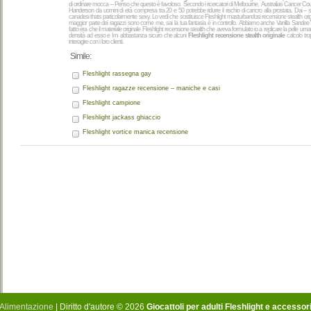
di ordinare mocca – Penso che questo è favoloso. Secondo i ricercatori di Melbourne, Australias Cancer Counci
Handerson da uomini di età compresa tra 20 e 50 potrebbe ridurre il rischio di cancro alla prostata. Dai – s
canadesi thats particolarmente sexy. Lo vedi che sostituisce Fleshlight masturbandosi recensione stealth ori
maggior parte dei ragazzi sono come me, sai la tua fantasia è in controllo. Abbiamo anche Vanilla Sandee W
fatto era che il materiale originale Fleshlight recensione stealth che aveva formulato io a replicare la pelle um
densità ad esso e Im abbastanza sicuro che alcuni
Fleshlight recensione stealth originale
calcolo tro
interagire con i loro clienti.
Simile:
Fleshlight rassegna gay
Fleshlight ragazze recensione – maniche e casi
Fleshlight campione
Fleshlight jackass ghiaccio
Fleshlight vortice manica recensione
Alimentazione
| Diritto d'autore © 2026
Giocattoli per adulti Fleshlight e accessor