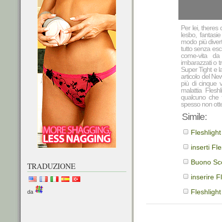
Per lei, theres 
lesbo, fantasi
modo più diver
tutto senza escl
come-vita da 
imbarazzati o t
Super Tight e la
articolo del Ne
più di cinque v
malattia Fleshl
qualcuno che 
spesso non ott
Simile:
Fleshligh
inserti Fl
Buono Sco
TRADUZIONE
inserire F
Fleshlight
da