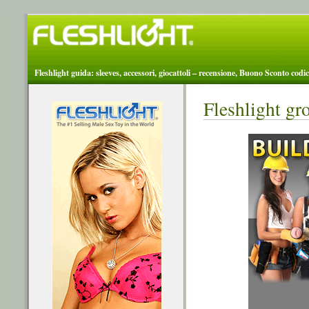
Fleshlight guida: sleeves, accessori, giocattoli – recensione, Buono Sconto codic
Fleshlight gro