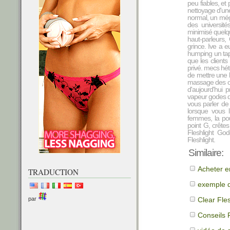
peu fiables, et
nettoyage d'une
normal, un mégo
des université
minimisé quel
haut-parleurs,
grince. Ive a e
humping un tap
que les client
privé. mecs hét
de mettre une l
massage des or
d'aujourd'hui 
vapeur godes de
vous parler de
lorsque vous 
femmes, la pou
point G, crêtes
Fleshlight God
Fleshlight.
Similaire:
Acheter en
TRADUCTION
exemple d
Clear Fles
par
Conseils F