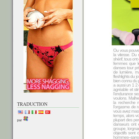
Ou vous pouvez
la vitesse. Du
shérif, tous on
femmes que le
danses tour pr
de lumière, ma
fleshlights du jo
bien connu du 
a aussi un 1 2
agréable et st
l'endurance se
voulons. Malhe
la recherche 
TRADUCTION
l'orgasme de ra
vous avez mast
temps, alors v
plupart des per
par
danseurs ont 
groupe, lorgna
objectifs sont
hommes–sans da