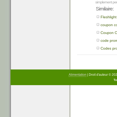
simplement perp
Similaire:
Fleshligh
coupon co
Coupon Co
code prom
Codes pr
Alimentation
| Droit d'auteur © 20
To