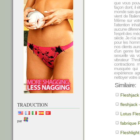
que vous pouvez
façon dont, il
monde sais que j
vient de l'italie
Même sur votre
l'attention inh
aucune diferenc
l'esprit des mé
siècle. Je n'ai 
pour les homme
nos clients auro
d'un genre fam
sexuelle via v
vibrateur Thr
contractions m
musquée qui f
expérience agré
nettoyer votre
Similaire:
Fleshjack
TRADUCTION
fleshjack 
Lotus Fles
par
fabrique 
Fleshlight