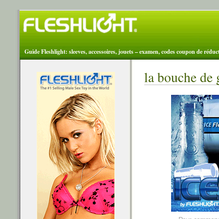
Guide Fleshlight: sleeves, accessoires, jouets – examen, codes coupon de réduc
la bouche de g