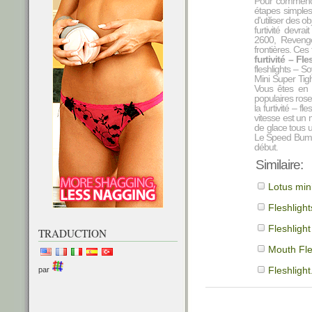
Pour commencer
étapes simples
d'utiliser des 
furtivité devrai
2600, Revenge
frontières. Ces 
furtivité – Fle
fleshlights – S
Mini Super Tight
Vous êtes en m
populaires rose
la furtivité – f
vitesse est un m
de glace tous 
Le Speed Bump, 
début.
Similaire:
Lotus min
Fleshlight
Fleshlight
TRADUCTION
Mouth Fle
Fleshligh
par