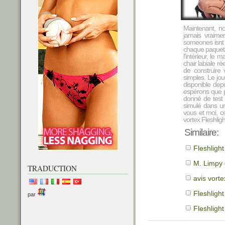
Maintenant, no
jamais vraime
someones isnt b
chaque paquet 
l'intérieur, le
chair labiale r
de construire 
simples. Le jo
disponible dep
espérons que p
donné de test 
simulé dans un
vous et moi, ce
vortex Fleshlig
Similaire:
Fleshlight
M. Limpy 
TRADUCTION
avis vort
Fleshligh
par
Fleshlight