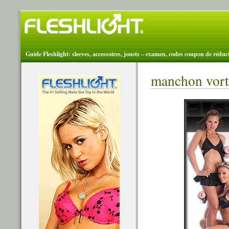
Guide Fleshlight: sleeves, accessoires, jouets – examen, codes coupon de réduc
manchon vort