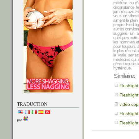
méduse, ou d'u
circonstance f
jumelés avis Fle
vous un vibrat
aiment le plein
propre Fleshlig
autres convienn
suggère, un 
quelques outils
les hommes et 
pour toujours. 
le plus récent a
la vraie sensa
médecins qui 
génitaux jusqu'
hystérique.
Similaire:
Fleshligh
Fleshligh
TRADUCTION
vidéo cop
Fleshligh
par
Fleshligh