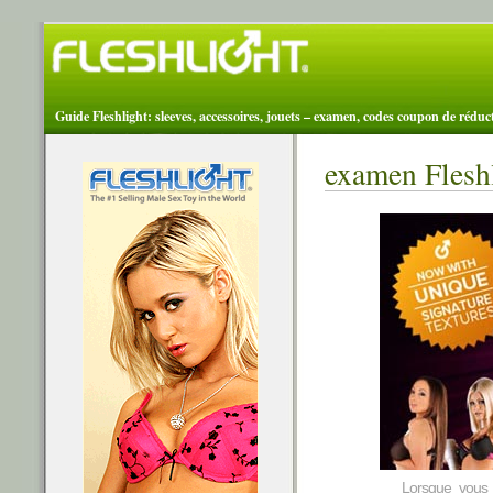
Guide Fleshlight: sleeves, accessoires, jouets – examen, codes coupon de réduc
examen Fleshl
Lorsque vous 