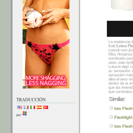
La resistencia
froté
Lotus Fle
cuando son jóve
Mira Ancianos
nombrado para 
serio, este syn
Lotus lo dejó. 
su sensación d
sensación más r
alias el sexo e
dentro de la e
que las invent
que caminaba re
Similar:
TRADUCCIÓN
loto Flesh
por
Fleshligh
loto Fles