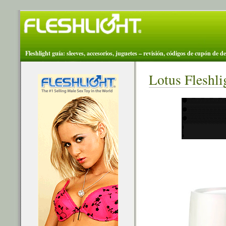
Fleshlight guía: sleeves, accesorios, juguetes – revisión, códigos de cupón de d
Lotus Fleshli