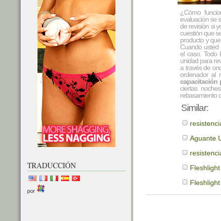
¿Cómo funcion
evaluación se s
de revisión si
cuestión que s
producto y que 
Cuando usted lo
el caso. Todo 
unidad para rev
a través de ond
ordenador al 
capacitación 
ciertas noche
rebasamiento d
Similar:
resistenc
Aguante U
resistenci
TRADUCCIÓN
Fleshligh
Fleshligh
por