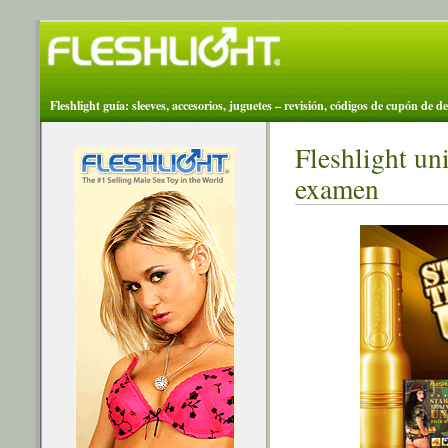
Fleshlight guía: sleeves, accesorios, juguetes – revisión, códigos de cupón de d
Fleshlight uni
examen