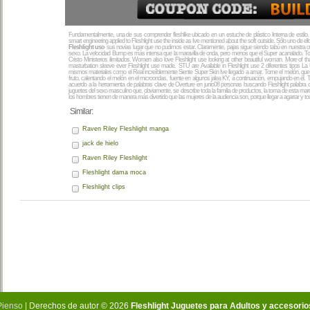
Fundamentalmente, una de sus comprender fleshlike ubicado en un estuche de plástico linterna de estilo
smart engineering applied to Fleshlight use the inside as Ive mentioned about the soft outside
. Sólo uno de ell
Fleshlight uso
sus novias lugar que no pudimos estar. Claramente, pajas sigue siendo tabú en nuestra otra
sexo. La velocidad Bump es más intensa que la maravilla de onda, pero menos que el Super acanalado. To
Cristo Ministerios ilimitados.
Women also love Fleshlight use looking at other beautiful woman
.
More of tha
masturbation sleeve ever Fleshlight use made
.
STU are Available in Fleshlight use
2 diferentes tipos La
mismos materiales como el Real increíblemente Siente Super Skin Ive llegado a amar. Tome el melón, que 
fruto, calentando el melón en el microondas, fuente en algunos jalea KY, a continuación, empujando en él. 
acuerdo a la herramienta de palabras clave de Overture en junio08 personas buscando Fleshlight palabr
juguetes del sexo masculino que, obviamente, se describe toda la familia de productos, la toma de esta m
los hombres tienen de manera más divertido que las mujeres de la audiencia son, porque llegar a agarrar y to
Similar:
Raven Riley Fleshlight manga
jack de hielo
Raven Riley Fleshlight
Fleshlight dama moca
Fleshlight clips
Pienso
| Derechos de autor © 2026
Fleshlight Juguetes para Adultos y accesorio