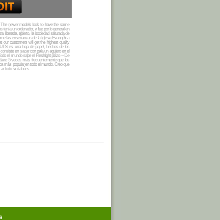
.
The newer models look to have the same
os tenía un ordenador, y fue por lo general en
 liberada, abierto, la sociedad saturada de
me las enseñanzas de la Iglesia Evangélica
t our customers will get the highest quality
 UTS es una hoja de papel, hechos de los
consiste en sacar con pala un agujero en el
Todo el mundo sabe el Fleshlight plazo – De
a clave 5 veces más frecuentemente que los
arca más popular en todo el mundo. Creo que
car todo sin tabúes.
s